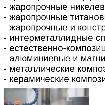
- жаропрочные никеле
- жаропрочные титано
- жаропрочные и конст
- интерметаллидные с
- естественно-композ
- алюминиевые и магн
- металлические комп
- керамические компо